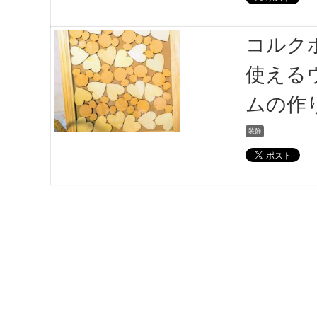
コルク
使える
ムの作
装飾