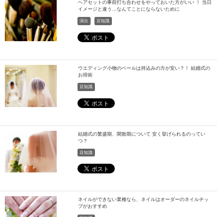
ヘアセットの事前打ち合わせをやっておいた方がいい ！ 当日
イメージと違う…なんてことにならないために
演出
豆知識
ウエディング小物のベールは持込みの方が安い？！ 結婚式の
お得術
豆知識
結婚式の繁盛期、閑散期について 安く挙げられるのってい
つ？
豆知識
ネイルができない業種なら、ネイルはオーダーのネイルチッ
プがおすすめ