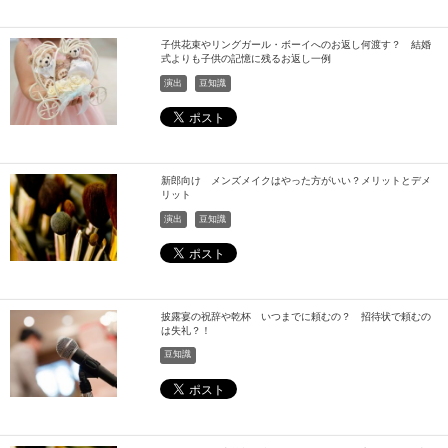
子供花束やリングガール・ボーイへのお返し何渡す？ 結婚
式よりも子供の記憶に残るお返し一例
演出
豆知識
新郎向け メンズメイクはやった方がいい？メリットとデメ
リット
演出
豆知識
披露宴の祝辞や乾杯 いつまでに頼むの？ 招待状で頼むの
は失礼？！
豆知識