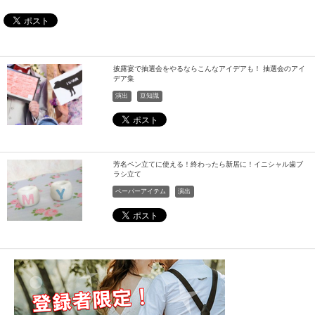
披露宴で抽選会をやるならこんなアイデアも！ 抽選会のアイ
デア集
演出
豆知識
芳名ペン立てに使える！終わったら新居に！イニシャル歯ブ
ラシ立て
ペーパーアイテム
演出