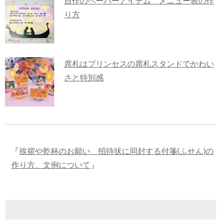
自作のペーパーアイテム メニュー表の作
り方
席札はプリンセスの席札スタンドでかわい
さと特別感
「
挨拶や乾杯のお願い 招待状に同封する付箋(ふせん)の
作り方、文例について
」